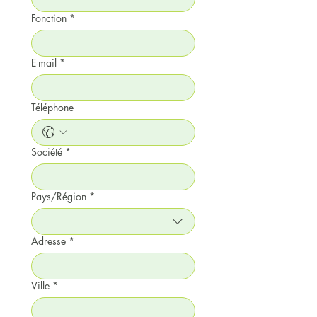
Fonction
*
E-mail
*
Téléphone
Société
*
Pays/Région
*
Adresse multiligne
Adresse
*
Ville
*