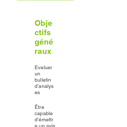
Obje
ctifs
géné
raux
Evaluer
un
bulletin
d’analys
es
Être
capable
d’émettr
e un avis