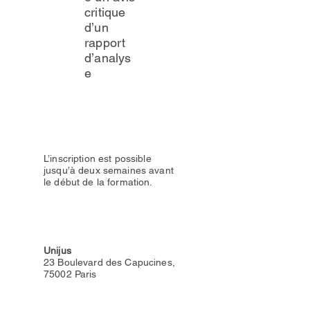
critique
d’un
rapport
d’analys
e
Délai d’accès
L’inscription est possible
jusqu’à deux semaines avant
le début de la formation.
Lieu de la formation
Unijus
23 Boulevard des Capucines,
75002 Paris